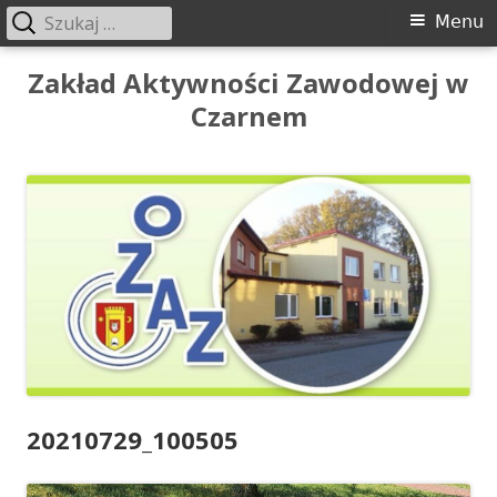
Szukaj:
Menu
Menu
główne
Przeskocz
Zakład Aktywności Zawodowej w
do
Czarnem
treści
20210729_100505