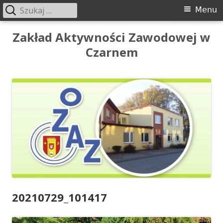
Szukaj:
Menu
Menu
główne
Przeskocz
Zakład Aktywności Zawodowej w
do
Czarnem
treści
20210729_101417