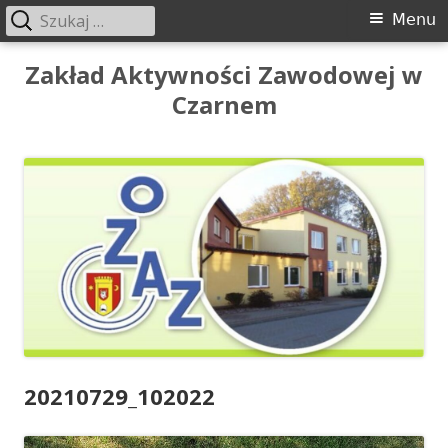
Szukaj:
Menu
Menu
główne
Przeskocz
Zakład Aktywności Zawodowej w
do
Czarnem
treści
20210729_102022