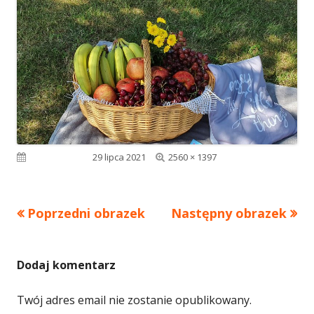
Pełny
Opublikowano
29 lipca 2021
2560 × 1397
rozmiar
Poprzedni obrazek
Następny obrazek
Dodaj komentarz
Twój adres email nie zostanie opublikowany.