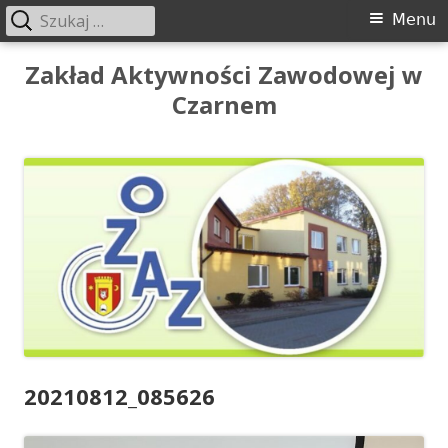
Szukaj:
Menu
Menu
główne
Przeskocz
Zakład Aktywności Zawodowej w
do
Czarnem
treści
20210812_085626