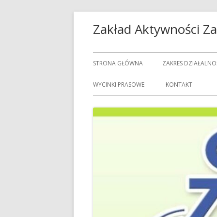
Przeskocz
Zakład Aktywności 
do
treści
Menu
STRONA GŁÓWNA
ZAKRES DZIAŁALNO
główne
USŁUGI GASTRON
WYCINKI PRASOWE
KONTAKT
USŁUGI GOSPODAR
USŁUGI PRALNICZE
CENNIK USŁUG
DOZORCY