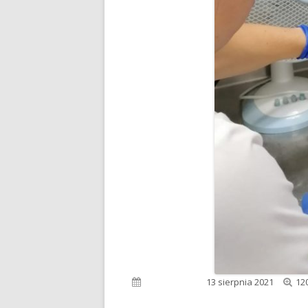
Pe
Opublikowano
13 sierpnia 2021
12
ro