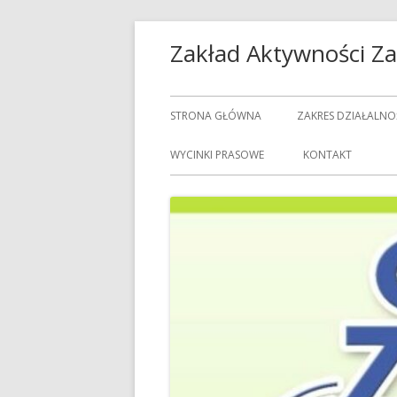
Przeskocz
Zakład Aktywności 
do
treści
Menu
STRONA GŁÓWNA
ZAKRES DZIAŁALNO
główne
USŁUGI GASTRON
WYCINKI PRASOWE
KONTAKT
USŁUGI GOSPODAR
USŁUGI PRALNICZE
CENNIK USŁUG
DOZORCY