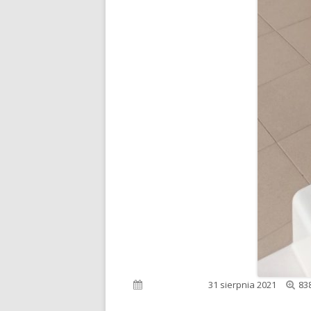
Pe
Opublikowano
31 sierpnia 2021
83
ro