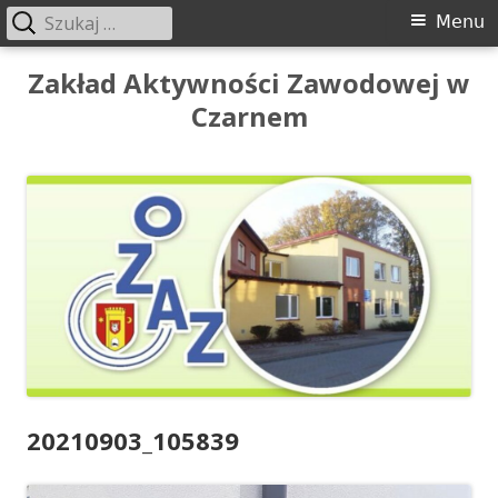
Szukaj:
Menu
Menu
główne
Przeskocz
Zakład Aktywności Zawodowej w
do
Czarnem
treści
20210903_105839