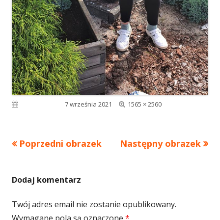
Pełny
Opublikowano
7 września 2021
1565 × 2560
rozmiar
Poprzedni obrazek
Następny obrazek
Dodaj komentarz
Twój adres email nie zostanie opublikowany.
Wymagane pola są oznaczone
*