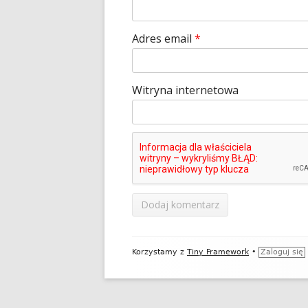
Adres email
*
Witryna internetowa
Zawartość
Korzystamy z
Tiny Framework
•
Zaloguj się
stopki