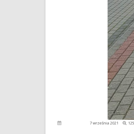
Peł
Opublikowano
7 września 2021
125
roz