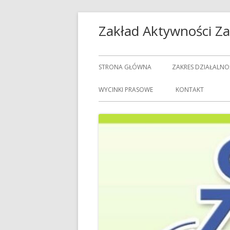
Przeskocz
Zakład Aktywności 
do
treści
Menu
STRONA GŁÓWNA
ZAKRES DZIAŁALNO
główne
USŁUGI GASTRON
WYCINKI PRASOWE
KONTAKT
USŁUGI GOSPODAR
USŁUGI PRALNICZE
CENNIK USŁUG
DOZORCY