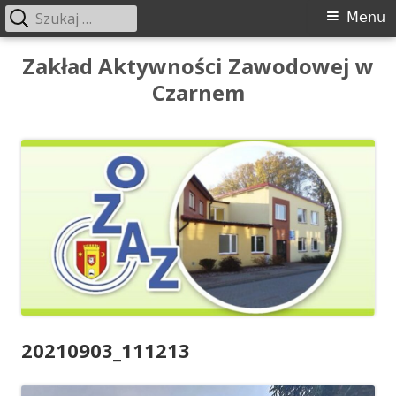
Szukaj:
Menu
Menu
główne
Przeskocz
Zakład Aktywności Zawodowej w
do
Czarnem
treści
20210903_111213