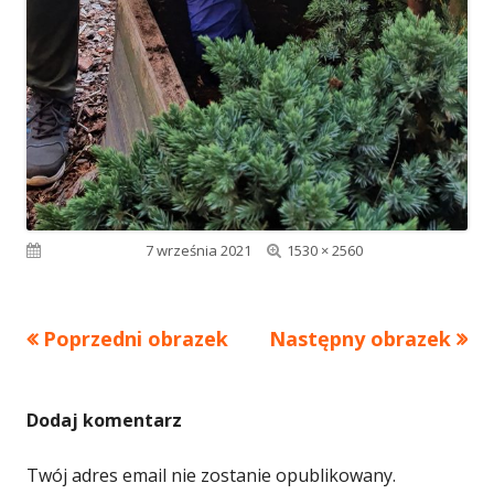
Pełny
Opublikowano
7 września 2021
1530 × 2560
rozmiar
Poprzedni obrazek
Następny obrazek
Dodaj komentarz
Twój adres email nie zostanie opublikowany.