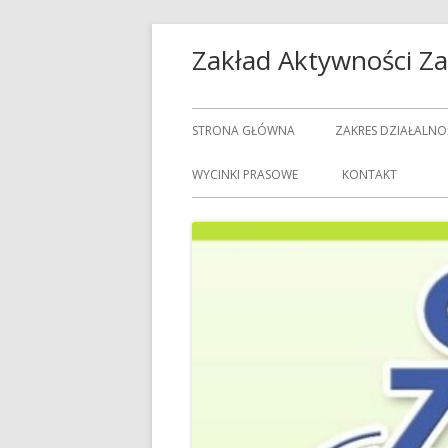
Przeskocz
Zakład Aktywności 
do
treści
Menu
STRONA GŁÓWNA
ZAKRES DZIAŁALNO
główne
USŁUGI GASTRON
WYCINKI PRASOWE
KONTAKT
USŁUGI GOSPODAR
USŁUGI PRALNICZE
CENNIK USŁUG
DOZORCY