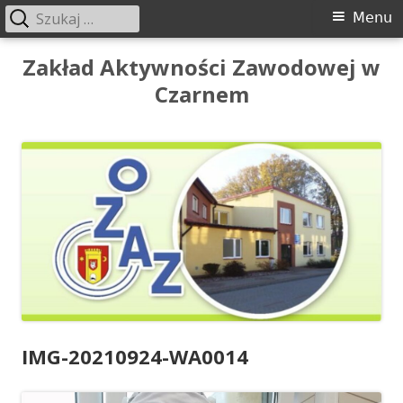
Szukaj:
Menu
Menu
główne
Przeskocz
Zakład Aktywności Zawodowej w
do
Czarnem
treści
IMG-20210924-WA0014