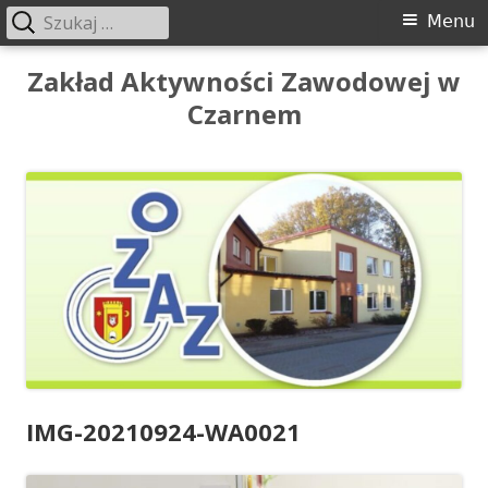
Szukaj:
Menu
Menu
główne
Przeskocz
Zakład Aktywności Zawodowej w
do
Czarnem
treści
IMG-20210924-WA0021