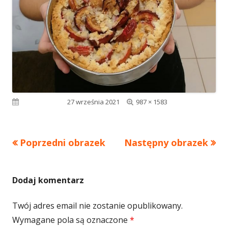
Pełny
Opublikowano
27 września 2021
987 × 1583
rozmiar
Poprzedni obrazek
Następny obrazek
Dodaj komentarz
Twój adres email nie zostanie opublikowany.
Wymagane pola są oznaczone
*