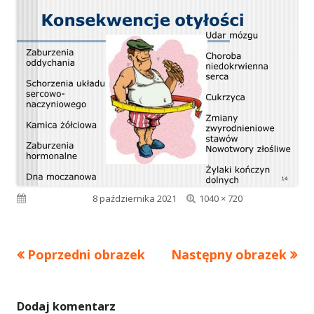
Pełny
Opublikowano
8 października 2021
1040 × 720
rozmiar
Poprzedni obrazek
Następny obrazek
Dodaj komentarz