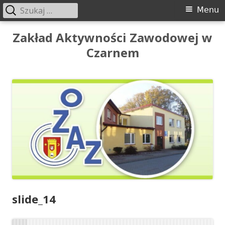
Szukaj:
Menu
Menu
główne
Przeskocz
Zakład Aktywności Zawodowej w
do
Czarnem
treści
slide_14