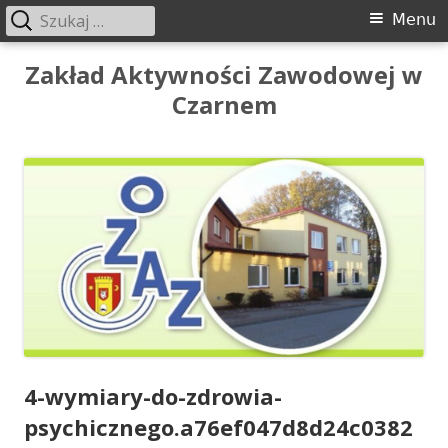
Szukaj:
Menu
Menu
główne
Przeskocz
Zakład Aktywności Zawodowej w
do
Czarnem
treści
4-wymiary-do-zdrowia-
psychicznego.a76ef047d8d24c0382