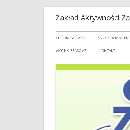
Przeskocz
Zakład Aktywności 
do
treści
Menu
STRONA GŁÓWNA
ZAKRES DZIAŁALNO
główne
USŁUGI GASTRON
WYCINKI PRASOWE
KONTAKT
USŁUGI GOSPODAR
USŁUGI PRALNICZE
CENNIK USŁUG
DOZORCY