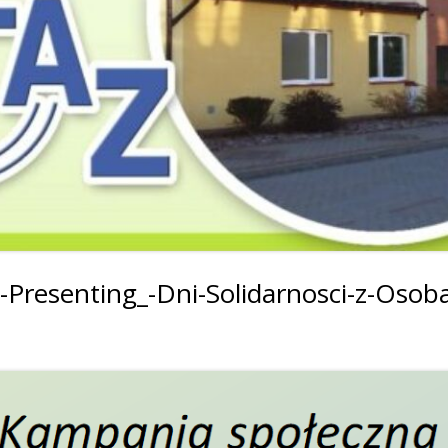
2019
2019
2019
2018
2018
2018
2017
2017
2017
2016
2016
2016
2015
2015
2015
2014
2014
2013
Presenting_-Dni-Solidarnosci-z-Osob