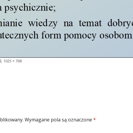
Pełny
1025 × 768
rozmiar
ublikowany.
Wymagane pola są oznaczone
*