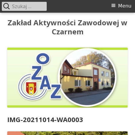
Szukaj:
Menu
Menu
główne
Przeskocz
Zakład Aktywności Zawodowej w
do
Czarnem
treści
IMG-20211014-WA0003