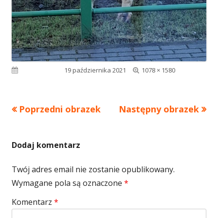
Pełny
Opublikowano
19 października 2021
1078 × 1580
rozmiar
Poprzedni obrazek
Następny obrazek
Dodaj komentarz
Twój adres email nie zostanie opublikowany.
Wymagane pola są oznaczone
*
Komentarz
*