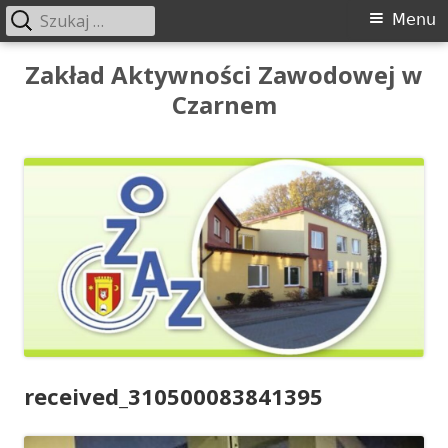
Szukaj:
Menu
Menu
główne
Przeskocz
Zakład Aktywności Zawodowej w
do
Czarnem
treści
received_310500083841395