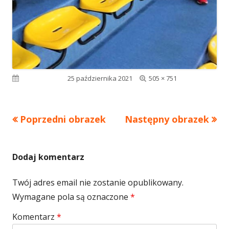
Pełny
Opublikowano
25 października 2021
505 × 751
rozmiar
Poprzedni obrazek
Następny obrazek
Dodaj komentarz
Twój adres email nie zostanie opublikowany.
Wymagane pola są oznaczone
*
Komentarz
*