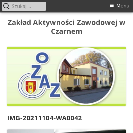
Szukaj:
Menu
Menu
główne
Przeskocz
Zakład Aktywności Zawodowej w
do
Czarnem
treści
IMG-20211104-WA0042