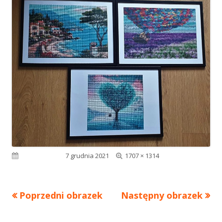
Pełny
Opublikowano
7 grudnia 2021
1707 × 1314
rozmiar
Poprzedni obrazek
Następny obrazek