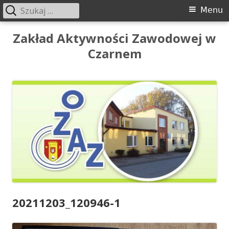
Szukaj:
Menu
Menu
główne
Przeskocz
Zakład Aktywności Zawodowej w
do
Czarnem
treści
20211203_120946-1