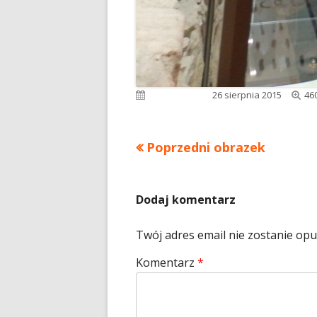
Pe
Opublikowano
26 sierpnia 2015
46
ro
Poprzedni obrazek
Dodaj komentarz
Twój adres email nie zostanie op
Komentarz
*