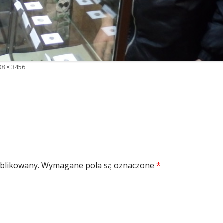
łny
08 × 3456
zmiar
ublikowany.
Wymagane pola są oznaczone
*