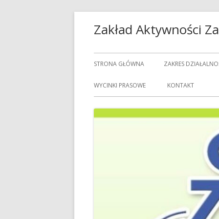
Przeskocz
Zakład Aktywności 
do
treści
Menu
STRONA GŁÓWNA
ZAKRES DZIAŁALNO
główne
USŁUGI GASTRON
WYCINKI PRASOWE
KONTAKT
USŁUGI GOSPODAR
USŁUGI PRALNICZE
CENNIK USŁUG
DOZORCY