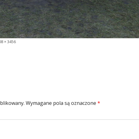
łny
08 × 3456
zmiar
ublikowany.
Wymagane pola są oznaczone
*