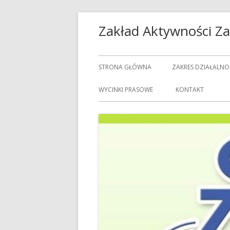
Przeskocz
Zakład Aktywności 
do
treści
Menu
STRONA GŁÓWNA
ZAKRES DZIAŁALNO
główne
USŁUGI GASTRON
WYCINKI PRASOWE
KONTAKT
USŁUGI GOSPODAR
USŁUGI PRALNICZE
CENNIK USŁUG
DOZORCY