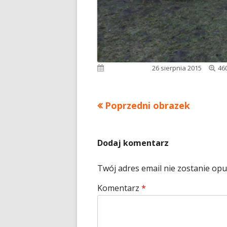
Pe
Opublikowano
26 sierpnia 2015
46
ro
Poprzedni obrazek
Dodaj komentarz
Twój adres email nie zostanie op
Komentarz
*