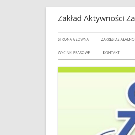
Przeskocz
Zakład Aktywności 
do
treści
Menu
STRONA GŁÓWNA
ZAKRES DZIAŁALNO
główne
USŁUGI GASTRON
WYCINKI PRASOWE
KONTAKT
USŁUGI GOSPODAR
USŁUGI PRALNICZE
CENNIK USŁUG
DOZORCY