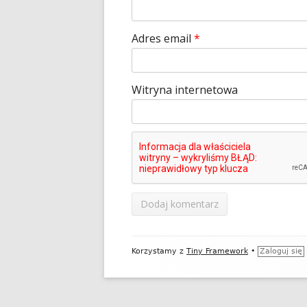
Adres email
*
Witryna internetowa
Zawartość
Korzystamy z
Tiny Framework
•
Zaloguj się
stopki