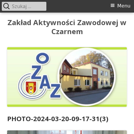
Szukaj:
Menu
Menu
główne
Przeskocz
Zakład Aktywności Zawodowej w
do
Czarnem
treści
PHOTO-2024-03-20-09-17-31(3)