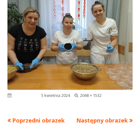
Pełny
Opublikowano
5 kwietnia 2024
2048 × 1532
rozmiar
Poprzedni obrazek
Następny obrazek