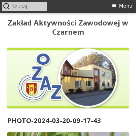
Szukaj:
Menu
Menu
główne
Przeskocz
Zakład Aktywności Zawodowej w
do
Czarnem
treści
PHOTO-2024-03-20-09-17-43