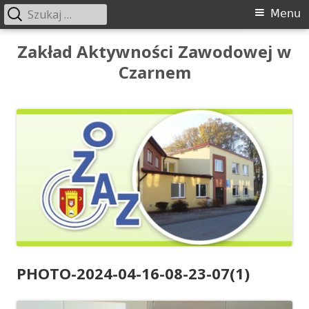
Szukaj:
Menu
Menu
główne
Przeskocz
Zakład Aktywności Zawodowej w
do
Czarnem
treści
PHOTO-2024-04-16-08-23-07(1)