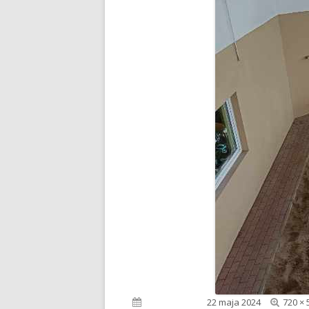
Pełny
Opublikowano
22 maja 2024
720 × 