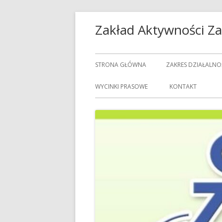
Przeskocz
Zakład Aktywności 
do
treści
Menu
STRONA GŁÓWNA
ZAKRES DZIAŁALNO
główne
USŁUGI GASTRON
WYCINKI PRASOWE
KONTAKT
USŁUGI GOSPODAR
USŁUGI PRALNICZE
CENNIK USŁUG
DOZORCY