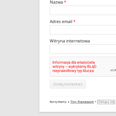
Nazwa
*
Adres email
*
Witryna internetowa
Zawartość
Korzystamy z
Tiny Framework
•
Zaloguj się
stopki