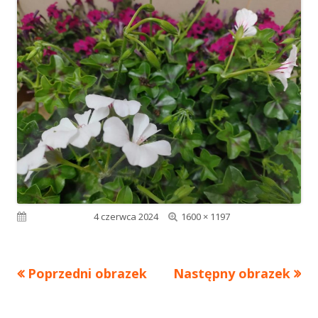
Pełny
Opublikowano
4 czerwca 2024
1600 × 1197
rozmiar
Poprzedni obrazek
Następny obrazek