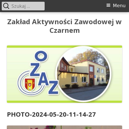
Szukaj:
Menu
Menu
główne
Przeskocz
Zakład Aktywności Zawodowej w
do
Czarnem
treści
PHOTO-2024-05-20-11-14-27