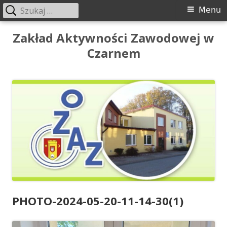
Szukaj:
Menu
Menu
główne
Przeskocz
Zakład Aktywności Zawodowej w
do
Czarnem
treści
PHOTO-2024-05-20-11-14-30(1)