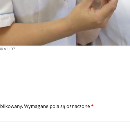
łny
00 × 1197
zmiar
ublikowany.
Wymagane pola są oznaczone
*