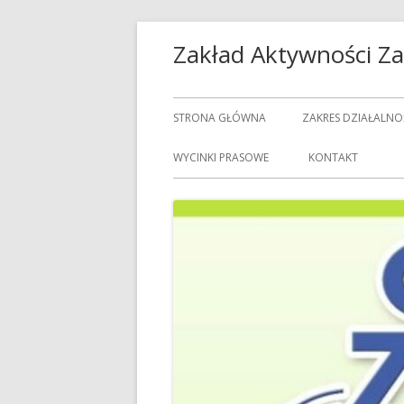
Przeskocz
Zakład Aktywności 
do
treści
Menu
STRONA GŁÓWNA
ZAKRES DZIAŁALNO
główne
USŁUGI GASTRON
WYCINKI PRASOWE
KONTAKT
USŁUGI GOSPODAR
USŁUGI PRALNICZE
CENNIK USŁUG
DOZORCY