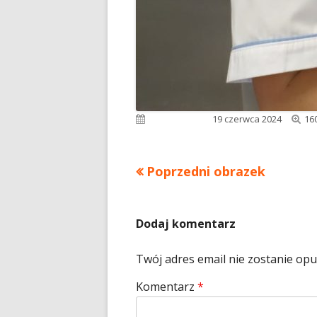
Pe
Opublikowano
19 czerwca 2024
16
ro
Poprzedni obrazek
Dodaj komentarz
Twój adres email nie zostanie op
Komentarz
*