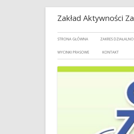
Przeskocz
Zakład Aktywności 
do
treści
Menu
STRONA GŁÓWNA
ZAKRES DZIAŁALNO
główne
USŁUGI GASTRON
WYCINKI PRASOWE
KONTAKT
USŁUGI GOSPODAR
USŁUGI PRALNICZE
CENNIK USŁUG
DOZORCY