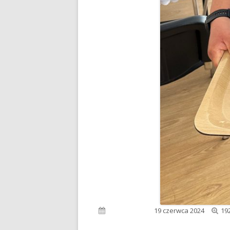
Pe
Opublikowano
19 czerwca 2024
19
ro