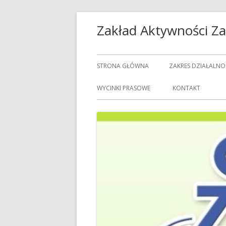
Przeskocz
Zakład Aktywności 
do
treści
Menu
STRONA GŁÓWNA
ZAKRES DZIAŁALNO
główne
USŁUGI GASTRON
WYCINKI PRASOWE
KONTAKT
USŁUGI GOSPODAR
USŁUGI PRALNICZE
CENNIK USŁUG
DOZORCY