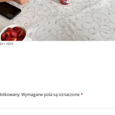
łny
60 × 1920
zmiar
ublikowany.
Wymagane pola są oznaczone
*