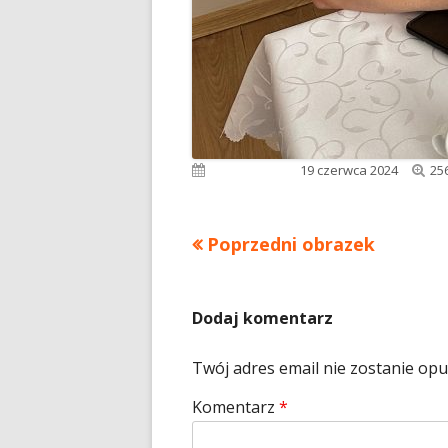
Pe
Opublikowano
19 czerwca 2024
25
ro
Poprzedni obrazek
Dodaj komentarz
Twój adres email nie zostanie op
Komentarz
*