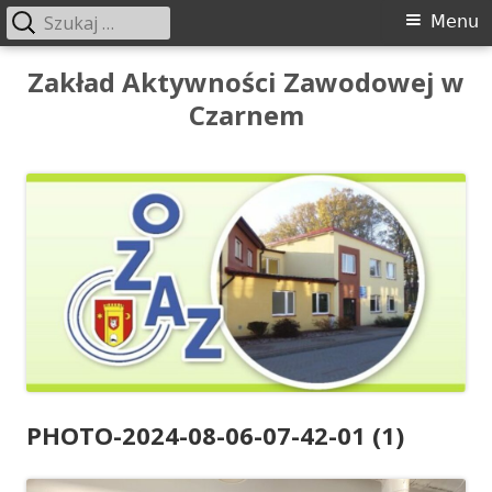
Szukaj:
Menu
Menu
główne
Przeskocz
Zakład Aktywności Zawodowej w
do
Czarnem
treści
PHOTO-2024-08-06-07-42-01 (1)