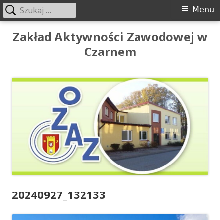
Szukaj:
Menu
Menu
główne
Przeskocz
Zakład Aktywności Zawodowej w
do
Czarnem
treści
20240927_132133