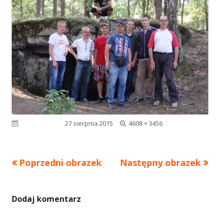
Pełny
Opublikowano
27 sierpnia 2015
4608 × 3456
rozmiar
Poprzedni obrazek
Następny obrazek
Dodaj komentarz