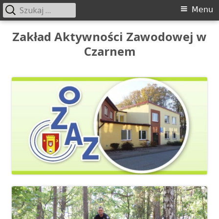
Szukaj:
Menu
Menu
główne
Przeskocz
Zakład Aktywności Zawodowej w
do
Czarnem
treści