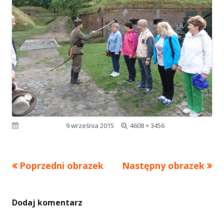
Pełny
Opublikowano
9 września 2015
4608 × 3456
rozmiar
Poprzedni obrazek
Następny obrazek
Dodaj komentarz