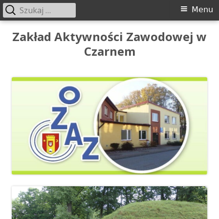
Szukaj:
Menu
Menu
główne
Przeskocz
Zakład Aktywności Zawodowej w
do
Czarnem
treści