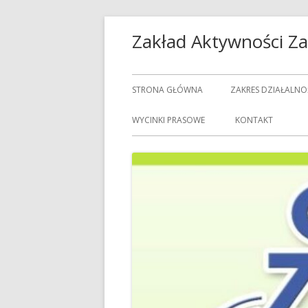
Przeskocz
Zakład Aktywności 
do
treści
Menu
STRONA GŁÓWNA
ZAKRES DZIAŁALNO
główne
USŁUGI GASTRON
WYCINKI PRASOWE
KONTAKT
USŁUGI GOSPODAR
USŁUGI PRALNICZE
CENNIK USŁUG
DOZORCY