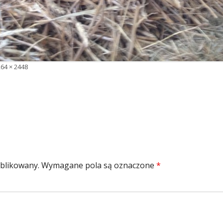
łny
64 × 2448
zmiar
ublikowany.
Wymagane pola są oznaczone
*