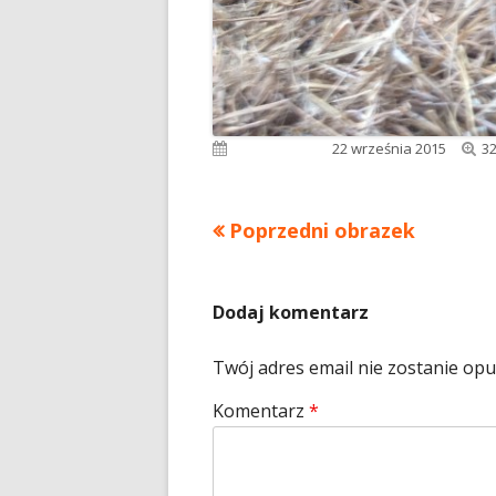
Pe
Opublikowano
22 września 2015
32
ro
Poprzedni obrazek
Dodaj komentarz
Twój adres email nie zostanie op
Komentarz
*