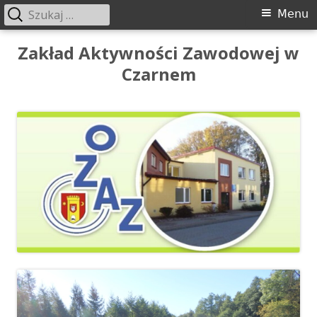
Szukaj:
Menu
Menu
główne
Przeskocz
Zakład Aktywności Zawodowej w
do
Czarnem
treści