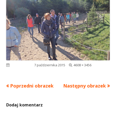
Pełny
Opublikowano
7 października 2015
4608 × 3456
rozmiar
Poprzedni obrazek
Następny obrazek
Dodaj komentarz