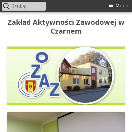
Szukaj:
Menu
Menu
główne
Przeskocz
Zakład Aktywności Zawodowej w
do
Czarnem
treści