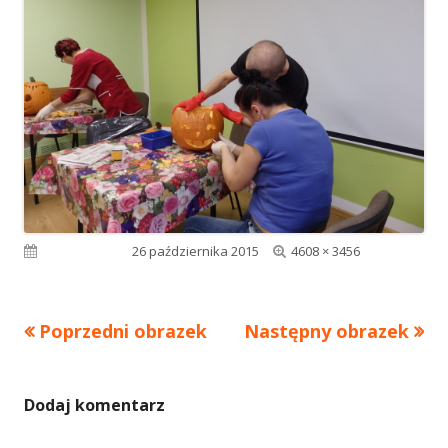
Pełny
Opublikowano
26 października 2015
4608 × 3456
rozmiar
Poprzedni obrazek
Następny obrazek
Dodaj komentarz