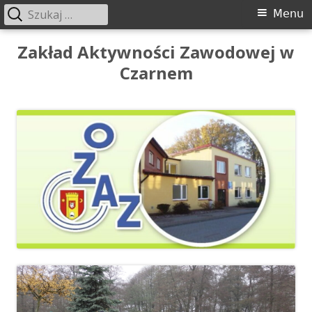
Szukaj:
Menu
Menu
główne
Przeskocz
Zakład Aktywności Zawodowej w
do
Czarnem
treści