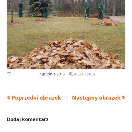
Pełny
Opublikowano
7 grudnia 2015
4608 × 3456
rozmiar
Poprzedni obrazek
Następny obrazek
Dodaj komentarz