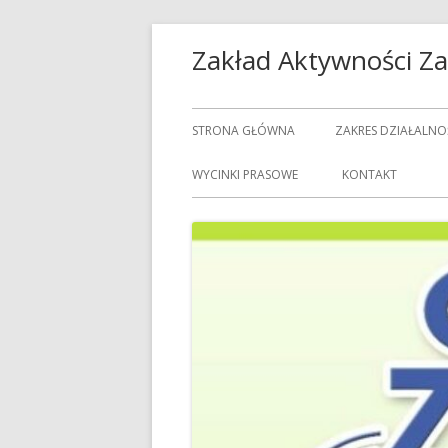
Przeskocz
Zakład Aktywności 
do
treści
Menu
STRONA GŁÓWNA
ZAKRES DZIAŁALNO
główne
USŁUGI GASTRON
WYCINKI PRASOWE
KONTAKT
USŁUGI GOSPODAR
USŁUGI PRALNICZE
CENNIK USŁUG
DOZORCY