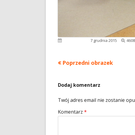
Pełn
Opublikowano
7 grudnia 2015
4608
rozm
Poprzedni obrazek
Dodaj komentarz
Twój adres email nie zostanie op
Komentarz
*