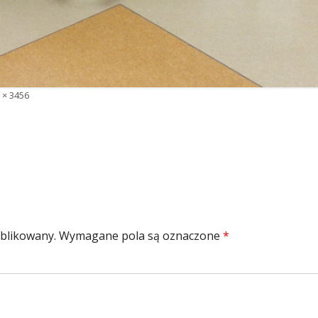
y
 × 3456
iar
ublikowany.
Wymagane pola są oznaczone
*