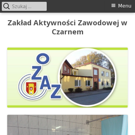
Szukaj:
Menu
Menu
główne
Przeskocz
Zakład Aktywności Zawodowej w
do
Czarnem
treści