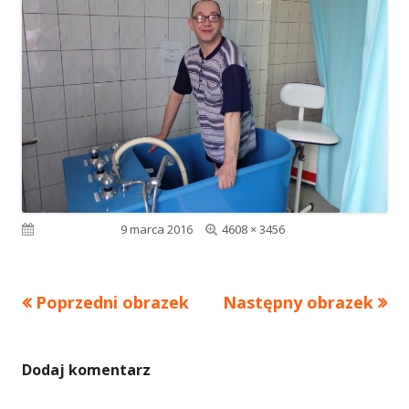
Pełny
Opublikowano
9 marca 2016
4608 × 3456
rozmiar
Poprzedni obrazek
Następny obrazek
Dodaj komentarz