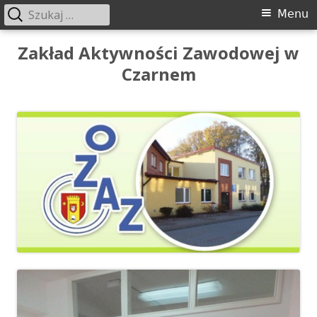
Szukaj:
Menu
Menu
główne
Przeskocz
Zakład Aktywności Zawodowej w
do
Czarnem
treści