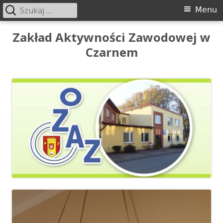
Szukaj:
Menu
Menu
główne
Przeskocz
Zakład Aktywności Zawodowej w
do
Czarnem
treści