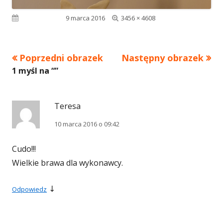
Pełny
Opublikowano
9 marca 2016
3456 × 4608
rozmiar
Poprzedni obrazek
Następny obrazek
1 myśl na “
”
Teresa
10 marca 2016 o 09:42
Cudo!!!
Wielkie brawa dla wykonawcy.
↓
Odpowiedz