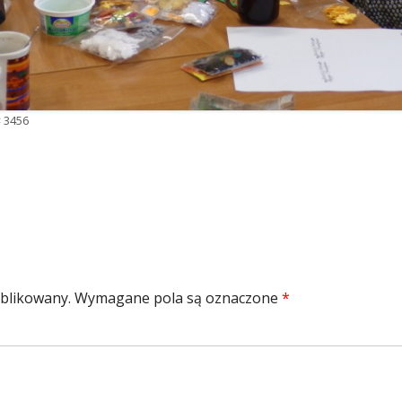
× 3456
ar
ublikowany.
Wymagane pola są oznaczone
*