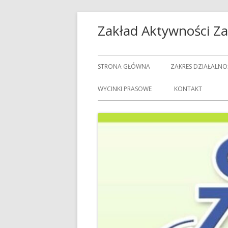
Przeskocz
Zakład Aktywności 
do
treści
Menu
STRONA GŁÓWNA
ZAKRES DZIAŁALNO
główne
USŁUGI GASTRON
WYCINKI PRASOWE
KONTAKT
USŁUGI GOSPODAR
USŁUGI PRALNICZE
CENNIK USŁUG
DOZORCY