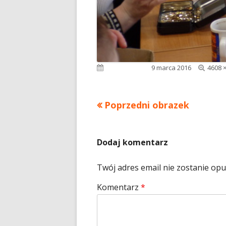
Pełny
Opublikowano
9 marca 2016
4608 
rozmi
Poprzedni obrazek
Dodaj komentarz
Twój adres email nie zostanie op
Komentarz
*