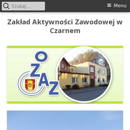
Szukaj:
Menu
Menu
główne
Przeskocz
Zakład Aktywności Zawodowej w
do
Czarnem
treści