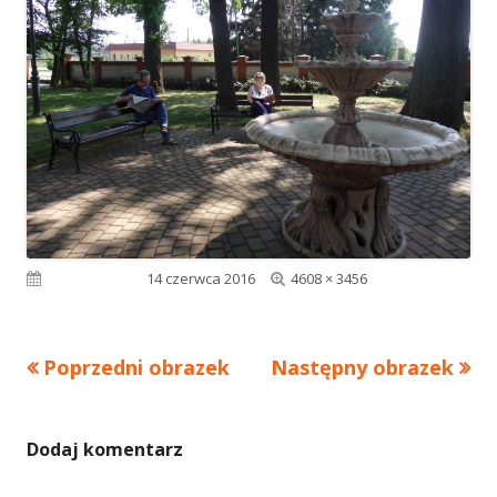
Pełny
Opublikowano
14 czerwca 2016
4608 × 3456
rozmiar
Poprzedni obrazek
Następny obrazek
Dodaj komentarz