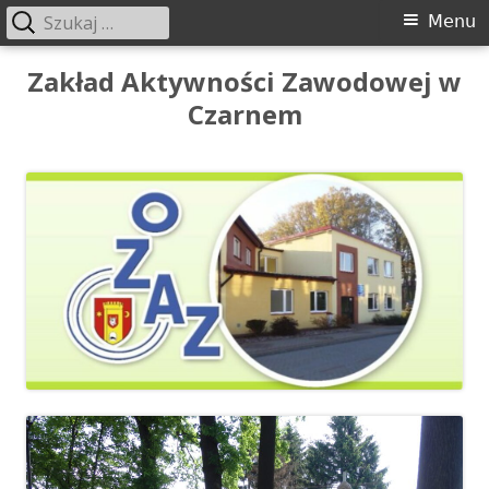
Szukaj:
Menu
Menu
główne
Przeskocz
Zakład Aktywności Zawodowej w
do
Czarnem
treści