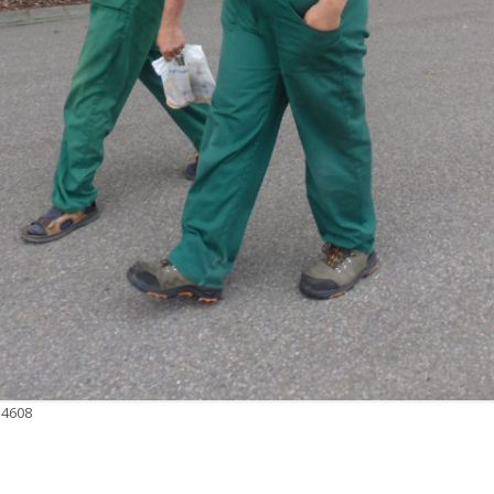
 4608
r