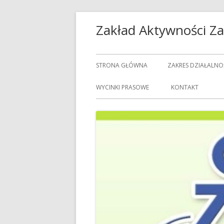
Przeskocz
Zakład Aktywności 
do
treści
Menu
STRONA GŁÓWNA
ZAKRES DZIAŁALNO
główne
USŁUGI GASTRON
WYCINKI PRASOWE
KONTAKT
USŁUGI GOSPODAR
USŁUGI PRALNICZE
CENNIK USŁUG
DOZORCY