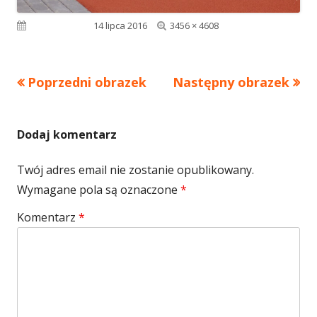
Pełny
Opublikowano
14 lipca 2016
3456 × 4608
rozmiar
Poprzedni obrazek
Następny obrazek
Dodaj komentarz
Twój adres email nie zostanie opublikowany.
Wymagane pola są oznaczone
*
Komentarz
*