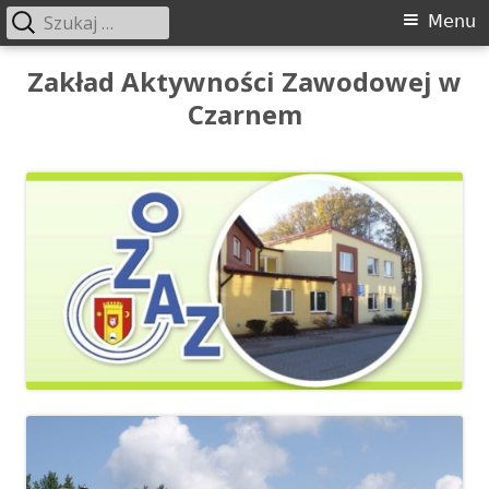
Szukaj:
Menu
Menu
główne
Przeskocz
Zakład Aktywności Zawodowej w
do
Czarnem
treści