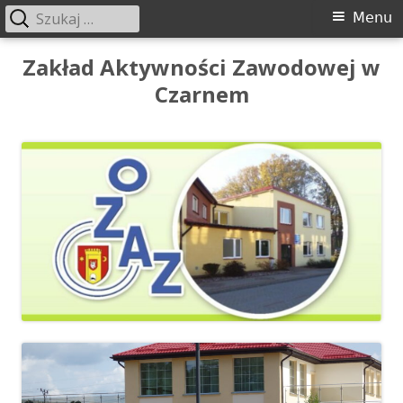
Szukaj:
Menu
Menu
główne
Przeskocz
Zakład Aktywności Zawodowej w
do
Czarnem
treści