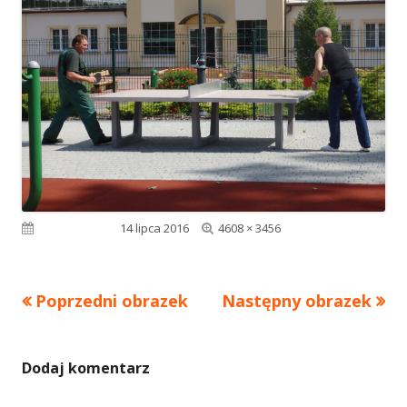
Pełny
Opublikowano
14 lipca 2016
4608 × 3456
rozmiar
Poprzedni obrazek
Następny obrazek
Dodaj komentarz