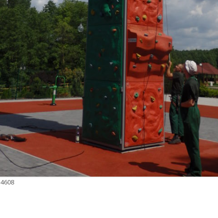
 4608
r