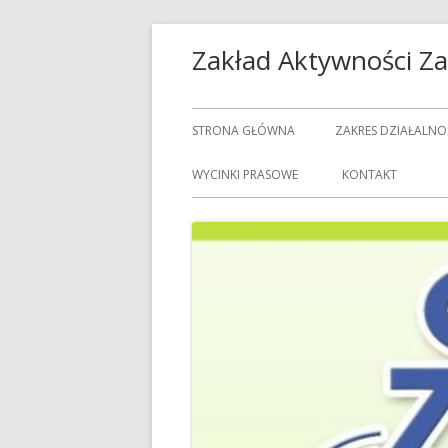
Przeskocz
Zakład Aktywności 
do
treści
Menu
STRONA GŁÓWNA
ZAKRES DZIAŁALNO
główne
USŁUGI GASTRON
WYCINKI PRASOWE
KONTAKT
USŁUGI GOSPODAR
USŁUGI PRALNICZE
CENNIK USŁUG
DOZORCY